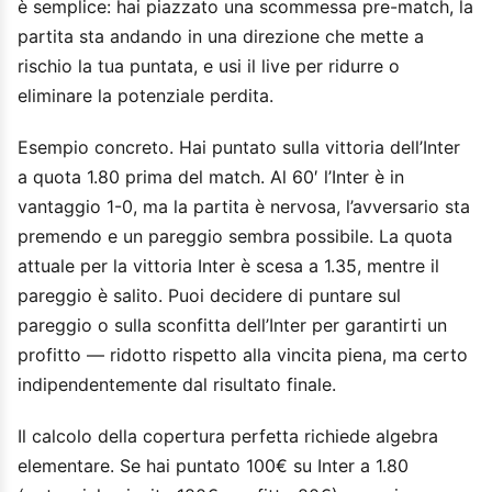
è semplice: hai piazzato una scommessa pre-match, la
partita sta andando in una direzione che mette a
rischio la tua puntata, e usi il live per ridurre o
eliminare la potenziale perdita.
Esempio concreto. Hai puntato sulla vittoria dell’Inter
a quota 1.80 prima del match. Al 60′ l’Inter è in
vantaggio 1-0, ma la partita è nervosa, l’avversario sta
premendo e un pareggio sembra possibile. La quota
attuale per la vittoria Inter è scesa a 1.35, mentre il
pareggio è salito. Puoi decidere di puntare sul
pareggio o sulla sconfitta dell’Inter per garantirti un
profitto — ridotto rispetto alla vincita piena, ma certo
indipendentemente dal risultato finale.
Il calcolo della copertura perfetta richiede algebra
elementare. Se hai puntato 100€ su Inter a 1.80