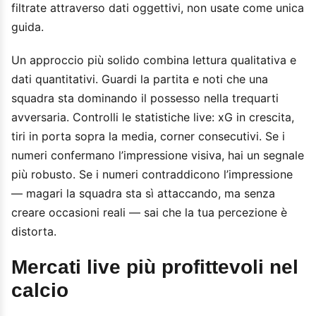
filtrate attraverso dati oggettivi, non usate come unica
guida.
Un approccio più solido combina lettura qualitativa e
dati quantitativi. Guardi la partita e noti che una
squadra sta dominando il possesso nella trequarti
avversaria. Controlli le statistiche live: xG in crescita,
tiri in porta sopra la media, corner consecutivi. Se i
numeri confermano l’impressione visiva, hai un segnale
più robusto. Se i numeri contraddicono l’impressione
— magari la squadra sta sì attaccando, ma senza
creare occasioni reali — sai che la tua percezione è
distorta.
Mercati live più profittevoli nel
calcio