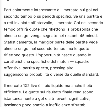
Particolarmente interessante è il mercato sui gol nel
secondo tempo o su periodi specifici. Se una partita è
a reti inviolate all’intervallo, il mercato Gol nel secondo
tempo offrirà quote che riflettono la probabilità che
almeno un gol venga segnato nei restanti 45 minuti.
Statisticamente, la maggior parte delle partite vede
almeno un gol nel secondo tempo, ma le quote
riflettono questo. L’opportunità nasce quando le
caratteristiche specifiche del match — squadre
offensive, partita aperta, pressing alto —
suggeriscono probabilità diverse da quelle standard.
Il mercato 1X2 live è il più liquido ma anche il più
efficiente. Le quote sul risultato finale reagiscono
istantaneamente a gol e altri eventi significativi,
lasciando poco spazio a inefficienze sfruttabili.