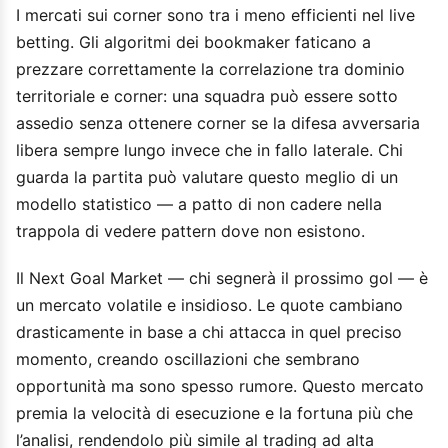
I mercati sui corner sono tra i meno efficienti nel live
betting. Gli algoritmi dei bookmaker faticano a
prezzare correttamente la correlazione tra dominio
territoriale e corner: una squadra può essere sotto
assedio senza ottenere corner se la difesa avversaria
libera sempre lungo invece che in fallo laterale. Chi
guarda la partita può valutare questo meglio di un
modello statistico — a patto di non cadere nella
trappola di vedere pattern dove non esistono.
Il Next Goal Market — chi segnerà il prossimo gol — è
un mercato volatile e insidioso. Le quote cambiano
drasticamente in base a chi attacca in quel preciso
momento, creando oscillazioni che sembrano
opportunità ma sono spesso rumore. Questo mercato
premia la velocità di esecuzione e la fortuna più che
l’analisi, rendendolo più simile al trading ad alta