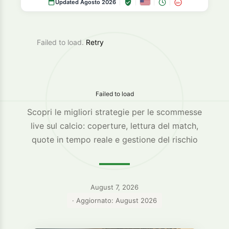
Updated Agosto 2026
18+
Failed to load.
Retry
Failed to load
Scopri le migliori strategie per le scommesse
live sul calcio: coperture, lettura del match,
quote in tempo reale e gestione del rischio
August 7, 2026
· Aggiornato: August 2026