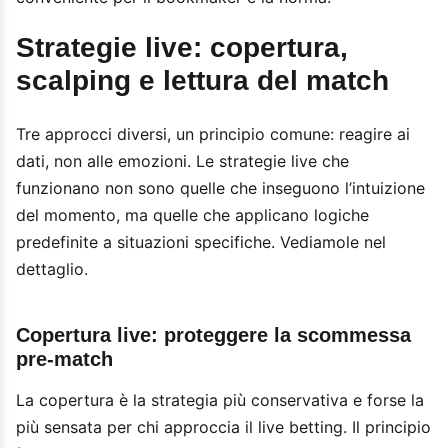
Strategie live: copertura,
scalping e lettura del match
Tre approcci diversi, un principio comune: reagire ai
dati, non alle emozioni. Le strategie live che
funzionano non sono quelle che inseguono l’intuizione
del momento, ma quelle che applicano logiche
predefinite a situazioni specifiche. Vediamole nel
dettaglio.
Copertura live: proteggere la scommessa
pre-match
La copertura è la strategia più conservativa e forse la
più sensata per chi approccia il live betting. Il principio