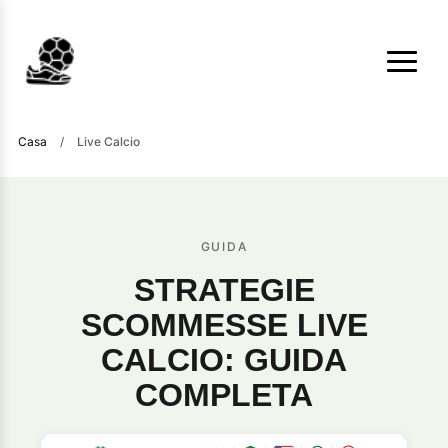
Casa
/
Live Calcio
GUIDA
STRATEGIE
SCOMMESSE LIVE
CALCIO: GUIDA
COMPLETA