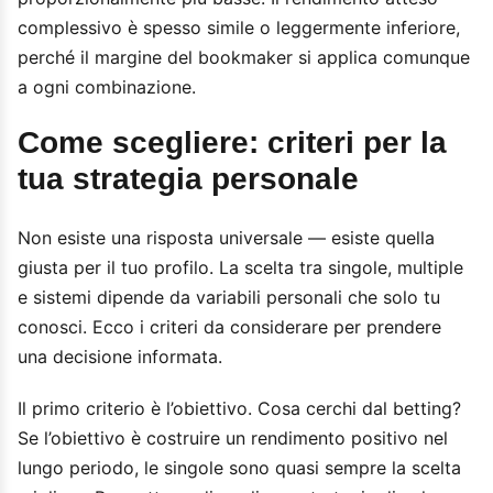
complessivo è spesso simile o leggermente inferiore,
perché il margine del bookmaker si applica comunque
a ogni combinazione.
Come scegliere: criteri per la
tua strategia personale
Non esiste una risposta universale — esiste quella
giusta per il tuo profilo. La scelta tra singole, multiple
e sistemi dipende da variabili personali che solo tu
conosci. Ecco i criteri da considerare per prendere
una decisione informata.
Il primo criterio è l’obiettivo. Cosa cerchi dal betting?
Se l’obiettivo è costruire un rendimento positivo nel
lungo periodo, le singole sono quasi sempre la scelta