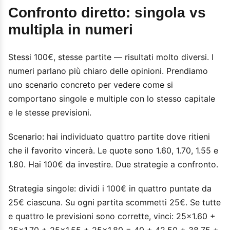
Confronto diretto: singola vs
multipla in numeri
Stessi 100€, stesse partite — risultati molto diversi. I
numeri parlano più chiaro delle opinioni. Prendiamo
uno scenario concreto per vedere come si
comportano singole e multiple con lo stesso capitale
e le stesse previsioni.
Scenario: hai individuato quattro partite dove ritieni
che il favorito vincerà. Le quote sono 1.60, 1.70, 1.55 e
1.80. Hai 100€ da investire. Due strategie a confronto.
Strategia singole: dividi i 100€ in quattro puntate da
25€ ciascuna. Su ogni partita scommetti 25€. Se tutte
e quattro le previsioni sono corrette, vinci: 25×1.60 +
25×1.70 + 25×1.55 + 25×1.80 = 40 + 42.50 + 38.75 +