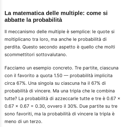
La matematica delle multiple: come si
abbatte la probabilità
Il meccanismo delle multiple è semplice: le quote si
moltiplicano tra loro, ma anche le probabilità di
perdita. Questo secondo aspetto è quello che molti
scommettitori sottovalutano.
Facciamo un esempio concreto. Tre partite, ciascuna
con il favorito a quota 1.50 — probabilità implicita
circa 67%. Una singola su ciascuna ha il 67% di
probabilità di vincere. Ma una tripla che le combina
tutte? La probabilità di azzeccarle tutte e tre è 0.67 ×
0.67 × 0.67 = 0.30, ovvero il 30%. Due partite su tre
sono favoriti, ma la probabilità di vincere la tripla è
meno di un terzo.