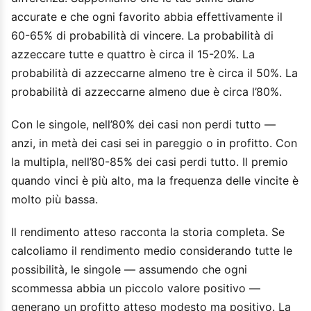
accurate e che ogni favorito abbia effettivamente il
60-65% di probabilità di vincere. La probabilità di
azzeccare tutte e quattro è circa il 15-20%. La
probabilità di azzeccarne almeno tre è circa il 50%. La
probabilità di azzeccarne almeno due è circa l’80%.
Con le singole, nell’80% dei casi non perdi tutto —
anzi, in metà dei casi sei in pareggio o in profitto. Con
la multipla, nell’80-85% dei casi perdi tutto. Il premio
quando vinci è più alto, ma la frequenza delle vincite è
molto più bassa.
Il rendimento atteso racconta la storia completa. Se
calcoliamo il rendimento medio considerando tutte le
possibilità, le singole — assumendo che ogni
scommessa abbia un piccolo valore positivo —
generano un profitto atteso modesto ma positivo. La