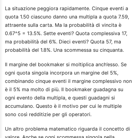
La situazione peggiora rapidamente. Cinque eventi a
quota 1.50 ciascuno danno una multipla a quota 7.59,
attraente sulla carta. Ma la probabilità di vincita è
0.67^5 = 13.5%. Sette eventi? Quota complessiva 17,
ma probabilità del 6%. Dieci eventi? Quota 57, ma
probabilità del 1.8%. Una scommessa su cinquanta.
Il margine del bookmaker si moltiplica anch’esso. Se
ogni quota singola incorpora un margine del 5%,
combinando cinque eventi il margine complessivo non
è il 5% ma molto di più. Il bookmaker guadagna su
ogni evento della multipla, e questi guadagni si
accumulano. Questo è il motivo per cui le multiple
sono così redditizie per gli operatori.
Un altro problema matematico riguarda il concetto di
valore. Anche se ogni scommessa singola nella