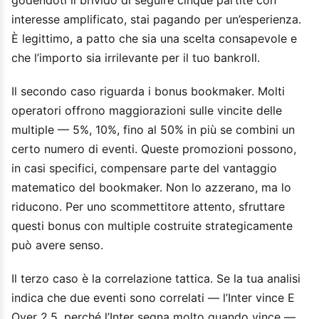
interesse amplificato, stai pagando per un’esperienza.
È legittimo, a patto che sia una scelta consapevole e
che l’importo sia irrilevante per il tuo bankroll.
Il secondo caso riguarda i bonus bookmaker. Molti
operatori offrono maggiorazioni sulle vincite delle
multiple — 5%, 10%, fino al 50% in più se combini un
certo numero di eventi. Queste promozioni possono,
in casi specifici, compensare parte del vantaggio
matematico del bookmaker. Non lo azzerano, ma lo
riducono. Per uno scommettitore attento, sfruttare
questi bonus con multiple costruite strategicamente
può avere senso.
Il terzo caso è la correlazione tattica. Se la tua analisi
indica che due eventi sono correlati — l’Inter vince E
Over 2.5, perché l’Inter segna molto quando vince —