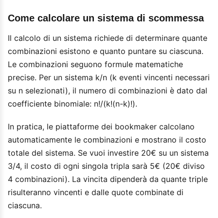
Come calcolare un sistema di scommessa
Il calcolo di un sistema richiede di determinare quante
combinazioni esistono e quanto puntare su ciascuna.
Le combinazioni seguono formule matematiche
precise. Per un sistema k/n (k eventi vincenti necessari
su n selezionati), il numero di combinazioni è dato dal
coefficiente binomiale: n!/(k!(n-k)!).
In pratica, le piattaforme dei bookmaker calcolano
automaticamente le combinazioni e mostrano il costo
totale del sistema. Se vuoi investire 20€ su un sistema
3/4, il costo di ogni singola tripla sarà 5€ (20€ diviso
4 combinazioni). La vincita dipenderà da quante triple
risulteranno vincenti e dalle quote combinate di
ciascuna.