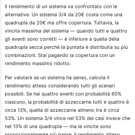
Il rendimento di un sistema va confrontato con le
alternative. Un sistema 3/4 da 20€ costa come una
quadrupla da 20€ ma offre copertura. Tuttavia, la
vincita massima del sistema — quando tutti e quattro
gli eventi sono corretti — è inferiore a quella della
quadrupla secca perché la puntata è distribuita su più
combinazioni. Stai pagando la copertura con un
rendimento massimo ridotto.
Per valutare se un sistema ha senso, calcola il
rendimento atteso considerando tutti gli scenari
possibili. Se hai quattro eventi con probabilità 60%
ciascuno, la probabilità di azzeccarne tutti e quattro è
circa 13%, quella di azzeccarne almeno tre è circa
53%. Un sistema 3/4 vince nel 53% dei casi invece che
nel 13% di una quadrupla — ma le vincite sono
proporzionalmente più basse. Il rendimento atteso