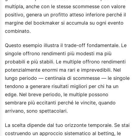
multipla, anche con le stesse scommesse con valore
positivo, genera un profitto atteso inferiore perché il
margine del bookmaker si accumula su ogni evento
combinato.
Questo esempio illustra il trade-off fondamentale. Le
singole offrono rendimenti più modesti ma più
probabili e più stabili. Le multiple offrono rendimenti
potenzialmente enormi ma rari e imprevedibili. Nel
lungo periodo — centinaia di scommesse — le singole
tendono a generare risultati migliori per chi ha un
edge. Nel breve periodo, le multiple possono
sembrare più eccitanti perché le vincite, quando
arrivano, sono spettacolari.
La scelta dipende dal tuo orizzonte temporale. Se stai
costruendo un approccio sistematico al betting, le