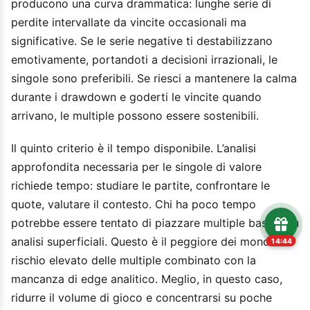
producono una curva drammatica: lunghe serie di
perdite intervallate da vincite occasionali ma
significative. Se le serie negative ti destabilizzano
emotivamente, portandoti a decisioni irrazionali, le
singole sono preferibili. Se riesci a mantenere la calma
durante i drawdown e goderti le vincite quando
arrivano, le multiple possono essere sostenibili.
Il quinto criterio è il tempo disponibile. L’analisi
approfondita necessaria per le singole di valore
richiede tempo: studiare le partite, confrontare le
quote, valutare il contesto. Chi ha poco tempo
potrebbe essere tentato di piazzare multiple basate su
analisi superficiali. Questo è il peggiore dei mondi: il
14:43
rischio elevato delle multiple combinato con la
mancanza di edge analitico. Meglio, in questo caso,
ridurre il volume di gioco e concentrarsi su poche