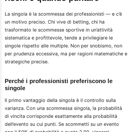
La singola è la scommessa dei professionisti — e c’è
un motivo preciso. Chi vive di betting, chi ha
trasformato le scommesse sportive in un’attività
sistematica e profittevole, tende a privilegiare le
singole rispetto alle multiple. Non per snobismo, non
per prudenza eccessiva, ma per ragioni matematiche e
strategiche precise.
Perché i professionisti preferiscono le
singole
Il primo vantaggio della singola è il controllo sulla
varianza. Con una scommessa singola, la probabilità
di vincita corrisponde esattamente alla probabilità
dell’evento su cui punti. Se scommetti su un evento
con il 50% di probabilità a quota 2.00, vincerai