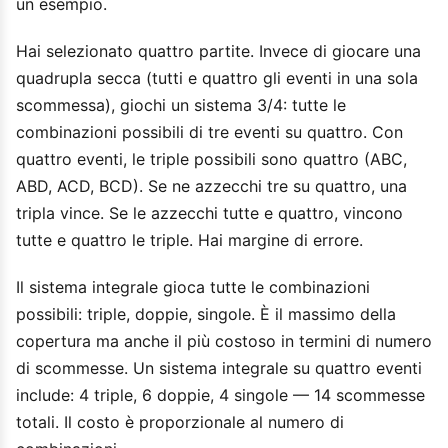
un esempio.
Hai selezionato quattro partite. Invece di giocare una
quadrupla secca (tutti e quattro gli eventi in una sola
scommessa), giochi un sistema 3/4: tutte le
combinazioni possibili di tre eventi su quattro. Con
quattro eventi, le triple possibili sono quattro (ABC,
ABD, ACD, BCD). Se ne azzecchi tre su quattro, una
tripla vince. Se le azzecchi tutte e quattro, vincono
tutte e quattro le triple. Hai margine di errore.
Il sistema integrale gioca tutte le combinazioni
possibili: triple, doppie, singole. È il massimo della
copertura ma anche il più costoso in termini di numero
di scommesse. Un sistema integrale su quattro eventi
include: 4 triple, 6 doppie, 4 singole — 14 scommesse
totali. Il costo è proporzionale al numero di