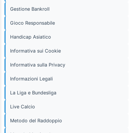
Gestione Bankroll
Gioco Responsabile
Handicap Asiatico
Informativa sui Cookie
Informativa sulla Privacy
Informazioni Legali
La Liga e Bundesliga
Live Calcio
Metodo del Raddoppio