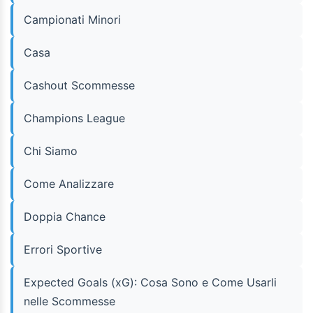
Campionati Minori
Casa
Cashout Scommesse
Champions League
Chi Siamo
Come Analizzare
Doppia Chance
Errori Sportive
Expected Goals (xG): Cosa Sono e Come Usarli
nelle Scommesse