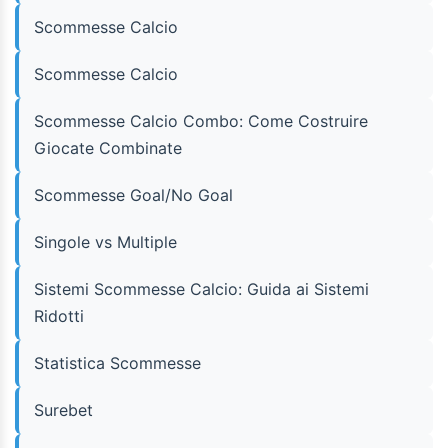
Scommesse Calcio
Scommesse Calcio
Scommesse Calcio Combo: Come Costruire
Giocate Combinate
Scommesse Goal/No Goal
Singole vs Multiple
Sistemi Scommesse Calcio: Guida ai Sistemi
Ridotti
Statistica Scommesse
Surebet